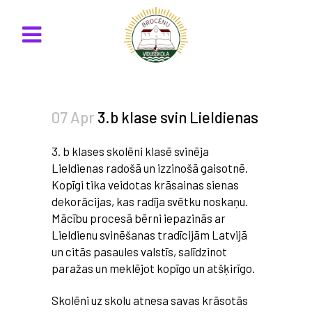
07 Apr
3.b klase svin Lieldienas
3. b klases skolēni klasē svinēja
Lieldienas radošā un izzinošā gaisotnē.
Kopīgi tika veidotas krāsainas sienas
dekorācijas, kas radīja svētku noskaņu.
Mācību procesā bērni iepazinās ar
Lieldienu svinēšanas tradīcijām Latvijā
un citās pasaules valstīs, salīdzinot
paražas un meklējot kopīgo un atšķirīgo.
Skolēni uz skolu atnesa savas krāsotās