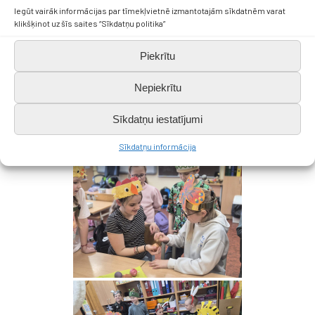
Iegūt vairāk informācijas par tīmekļvietnē izmantotajām sīkdatnēm varat
klikšķinot uz šīs saites “Sīkdatņu politika”
Piekrītu
Nepiekrītu
Sīkdatņu iestatījumi
Sīkdatņu informācija