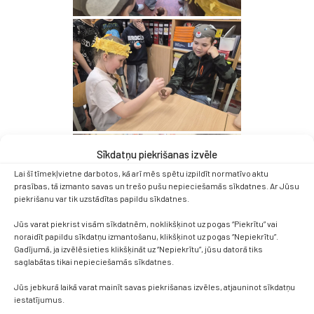
Sīkdatņu piekrišanas izvēle
Lai šī tīmekļvietne darbotos, kā arī mēs spētu izpildīt normatīvo aktu
prasības, tā izmanto savas un trešo pušu nepieciešamās sīkdatnes. Ar Jūsu
piekrišanu var tik uzstādītas papildu sīkdatnes.
Jūs varat piekrist visām sīkdatnēm, noklikšķinot uz pogas “Piekrītu” vai
noraidīt papildu sīkdatņu izmantošanu, klikšķinot uz pogas “Nepiekrītu”.
Gadījumā, ja izvēlēsieties klikšķināt uz “Nepiekrītu”, jūsu datorā tiks
saglabātas tikai nepieciešamās sīkdatnes.
Jūs jebkurā laikā varat mainīt savas piekrišanas izvēles, atjauninot sīkdatņu
iestatījumus.