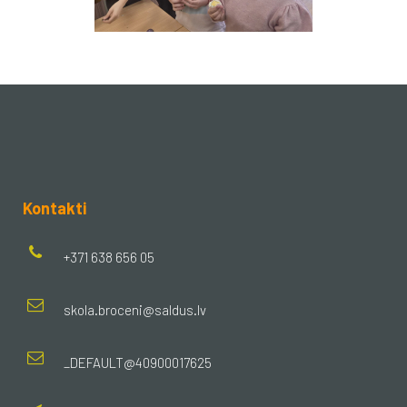
Kontakti
+371 638 656 05
skola.broceni@saldus.lv
_DEFAULT@40900017625