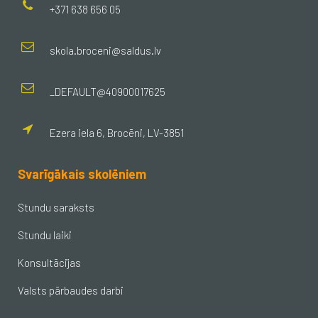
+371 638 656 05
skola.broceni@saldus.lv
_DEFAULT@40900017625
Ezera iela 6, Brocēni, LV-3851
Svarīgākais skolēniem
Stundu saraksts
Stundu laiki
Konsultācijas
Valsts pārbaudes darbi