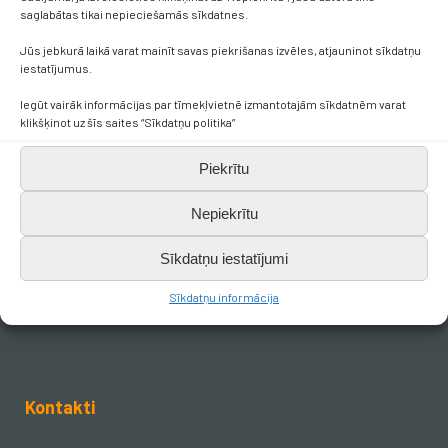
saglabātas tikai nepieciešamās sīkdatnes.
Jūs jebkurā laikā varat mainīt savas piekrišanas izvēles, atjauninot sīkdatņu
iestatījumus.
Iegūt vairāk informācijas par tīmekļvietnē izmantotajām sīkdatnēm varat
klikšķinot uz šīs saites “Sīkdatņu politika”
Piekrītu
Nepiekrītu
Sīkdatņu iestatījumi
Sīkdatņu informācija
Kontakti