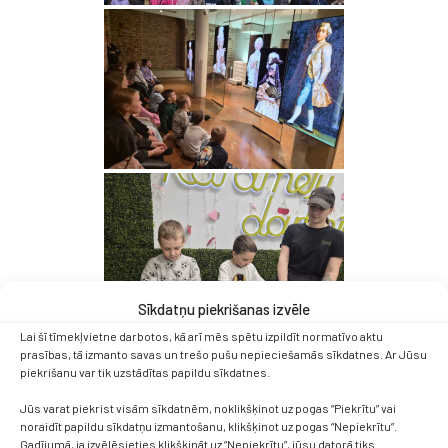
Sīkdatņu piekrišanas izvēle
Lai šī tīmekļvietne darbotos, kā arī mēs spētu izpildīt normatīvo aktu
prasības, tā izmanto savas un trešo pušu nepieciešamās sīkdatnes. Ar Jūsu
piekrišanu var tik uzstādītas papildu sīkdatnes.
Jūs varat piekrist visām sīkdatnēm, noklikšķinot uz pogas “Piekrītu” vai
noraidīt papildu sīkdatņu izmantošanu, klikšķinot uz pogas “Nepiekrītu”.
Gadījumā, ja izvēlēsieties klikšķināt uz “Nepiekrītu”, jūsu datorā tiks