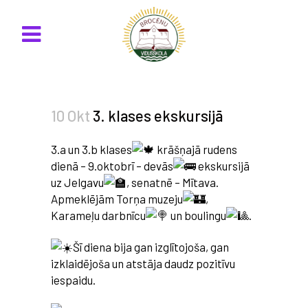
10 Okt
3. klases ekskursijā
3.a un 3.b klases
krāšņajā rudens
dienā – 9.oktobrī – devās
ekskursijā
uz Jelgavu
, senatnē – Mītava.
Apmeklējām Torņa muzeju
,
Karameļu darbnīcu
un boulingu
.
Šī diena bija gan izglītojoša, gan
izklaidējoša un atstāja daudz pozitīvu
iespaidu.