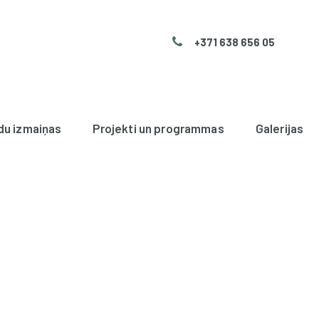
+371 638 656 05
du izmaiņas
Projekti un programmas
Galerijas