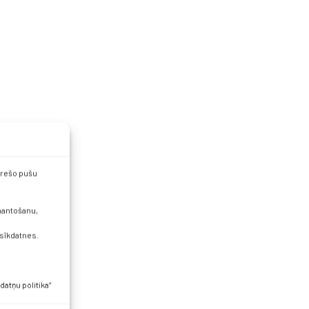
 trešo pušu
zmantošanu,
 sīkdatnes.
datņu politika”