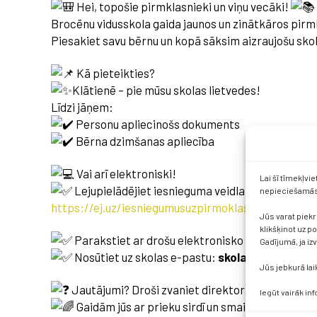
Hei, topošie pirmklasnieki un viņu vecāki!
Brocēnu vidusskola gaida jaunos un zinātkāros pir
Piesakiet savu bērnu un kopā sāksim aizraujošu sko
Kā pieteikties?
Klātienē – pie mūsu skolas lietvedes!
Līdzi jāņem:
Personu apliecinošs dokuments
Bērna dzimšanas apliecība
Vai arī elektroniski!
Lai šī tīmekļvi
Lejupielādējiet iesnieguma veidlapu
nepieciešamās 
https://ej.uz/iesniegumusuzpirmoklasi
Jūs varat piekr
klikšķinot uz p
Parakstiet ar drošu elektronisko parakstu
Gadījumā, ja iz
Nosūtiet uz skolas e-pastu:
skola.broceni@sal
Jūs jebkurā lai
Jautājumi? Droši zvaniet direktora vietniecei V
Iegūt vairāk in
Gaidām jūs ar prieku sirdī un smaidu sejā!