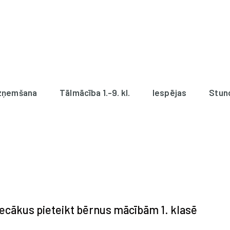
zņemšana
Tālmācība 1.-9. kl.
Iespējas
Stun
ecākus pieteikt bērnus mācībām 1. klasē