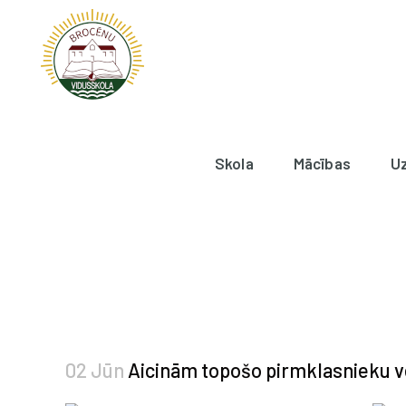
Skola
Mācības
U
02 Jūn
Aicinām topošo pirmklasnieku v