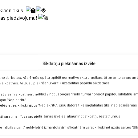
mklasniekus!
las piedzīvojumu!
Sīkdatņu piekrišanas izvēle
etne darbotos, kā arī mēs spētu izpildīt normatīvo aktu prasības, tā izmanto savas un
sīkdatnes. Ar Jūsu piekrišanu var tik uzstādītas papildu sīkdatnes.
ist visām sīkdatnēm, noklikšķinot uz pogas “Piekrītu” vai noraidīt papildu sīkdatņu i
ogas “Nepiekrītu”.
vēlēsieties klikšķināt uz “Nepiekrītu”, jūsu datorā tiks saglabātas tikai nepieciešamās
dus.lv
kā varat mainīt savas piekrišanas izvēles, atjauninot sīkdatņu iestatījumus.
ivitai Ķezberei
29460822
formācijas par tīmekļvietnē izmantotajām sīkdatnēm varat klikšķinot uz šīs saites “Sīk