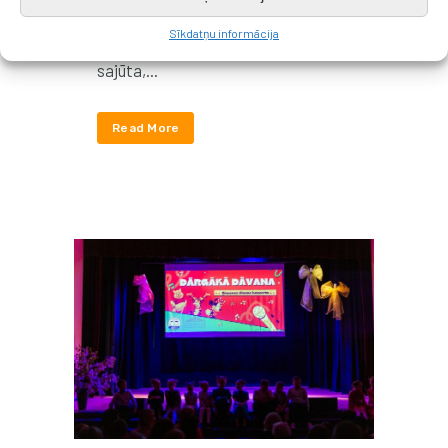
kā īsti svētki – dziesmas,
Sīkdatņu informācija
draudzība, smiekli un kopības
sajūta,...
Read More