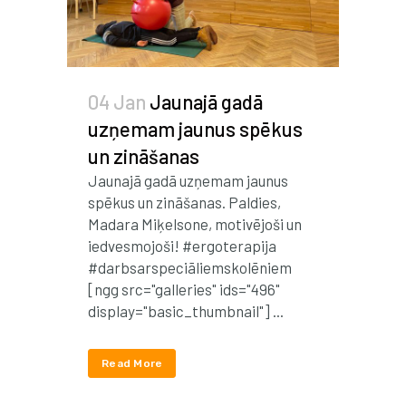
04 Jan
Jaunajā gadā
uzņemam jaunus spēkus
un zināšanas
Jaunajā gadā uzņemam jaunus
spēkus un zināšanas. Paldies,
Madara Miķelsone, motivējoši un
iedvesmojoši! #ergoterapija
#darbsarspeciāliemskolēniem
[ngg src="galleries" ids="496"
display="basic_thumbnail"] ...
Read More