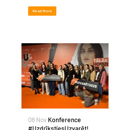
Read More
08 Nov
Konference
#UzdrīkstiesUzvarēt!