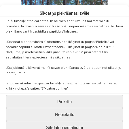
Sīkdatņu piekrišanas izvēle
Lai šī tīmekļvietne darbotos, kā arī mēs spētu izpildīt normatīvo aktu
prasības, tā izmanto savas un trešo pušu nepieciešamās sīkdatnes. Ar Jūsu
piekrišanu var tik uzstādītas papildu sīkdatnes.
Jūs varat piekrist visām sīkdatnēm, noklikšķinot uz pogas “Piekrītu” vai
noraidīt papildu sīkdatņu izmantošanu, klikšķinot uz pogas “Nepiekrītu”.
Gadījumā, ja izvēlēsieties klikšķināt uz “Nepiekrītu”, jūsu datorā tiks
saglabātas tikai nepieciešamās sīkdatnes.
Jūs jebkurā laikā varat mainīt savas piekrišanas izvēles, atjauninot sīkdatņu
14 Jūl
Mūsējie Dziesmu
iestatījumus.
svētkos
Iegūt vairāk informācijas par tīmekļvietnē izmantotajām sīkdatnēm varat
Mūsu dziesma – mūsu spēks! Ar
klikšķinot uz šīs saites “Sīkdatņu politika”
sirdīm pilnām prieka un balsīm, kas
skanēja līdz ar tūkstošiem citu,
Piekrītu
mūsu skolas koris šovasar
piedalījās XIII Latvijas Skolu
Nepiekrītu
jaunatnes dziesmu un deju svētkos.
Sīkdatņu iestatījumi
Tā bija nedēļa, kas paliks atmiņā