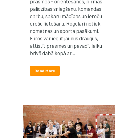
prasmes – orientēšanos, pirmās
palīdzības sniegšanu, komandas
darbu, sakaru mācības un ieroču
drošu lietošanu. Regulāri notiek
nometnes un sporta pasākumi,
kuros var iegūt jaunus draugus,
attīstīt prasmes un pavadīt laiku
brīvā dabā kopā ar...
Read More