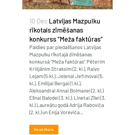
10 Dec
Latvijas Mazpulku
rīkotais zīmēšanas
konkurss “Meža faktūras”
Paldies par piedalīšanos Latvijas
Mazpulku rīkotajā zīmēšanas
konkursā “Meža faktūras” Pēterim
Krišjānim Straksim (2. kl.), Raivo
Lejam (5.kl.), Jeļenai Jefimovai (5.
kl.), Emīlijai Bergai (1.kl.),
Aleksandrai Annai Bolmanei (2. kl.)
Elīnai Balodei (3. kl.), Linetai Zīlei (3.
kl.) Laureātu godā Adrija Raboviča
(2. kl.) un Enija Voreviča...
Read More