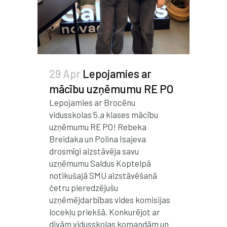
29 Apr
Lepojamies ar
mācību uzņēmumu RE PO
Lepojamies ar Brocēnu
vidusskolas 5.a klases mācību
uzņēmumu RE PO! Rebeka
Breidaka un Polina Isajeva
drosmīgi aizstāvēja savu
uzņēmumu Saldus Koptelpā
notikušajā SMU aizstāvēšanā
četru pieredzējušu
uzņēmējdarbības vides komisijas
locekļu priekšā. Konkurējot ar
divām vidusskolas komandām un