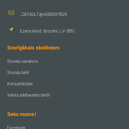
_DEFAULT@40900017625
Ezera iela 6, Brocēni, LV-3851
Svarīgākais skolēniem
Stundu saraksts
Stundu laiki
Konsultācijas
Valsts pārbaudes darbi
Seko mums!
Facebook