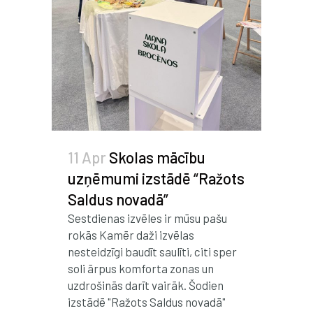
11 Apr
Skolas mācību
uzņēmumi izstādē “Ražots
Saldus novadā”
Sestdienas izvēles ir mūsu pašu
rokās Kamēr daži izvēlas
nesteidzīgi baudīt saulīti, citi sper
soli ārpus komforta zonas un
uzdrošinās darīt vairāk. Šodien
izstādē "Ražots Saldus novadā"