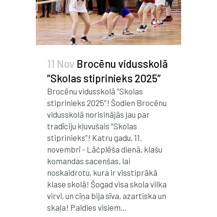
11 Nov
Brocēnu vidusskolā
“Skolas stiprinieks 2025”
Brocēnu vidusskolā “Skolas
stiprinieks 2025”! Šodien Brocēnu
vidusskolā norisinājās jau par
tradīciju kļuvušais “Skolas
stiprinieks”! Katru gadu, 11.
novembrī - Lāčplēša dienā, klašu
komandas sacenšas, lai
noskaidrotu, kura ir visstiprākā
klase skolā! Šogad visa skola vilka
virvi, un cīņa bija sīva, azartiska un
skaļa! Paldies visiem...