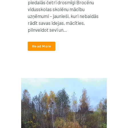
piedalās četri drosmīgi Brocēnu
vidusskolas skolēnu mācību
uzņēmumi – jaunieši, kuri nebaidās
rādīt savas idejas, mācīties,
pilnveidot sevi un...
Read More