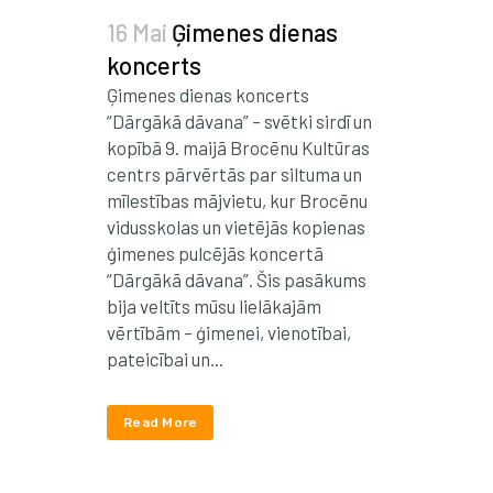
16 Mai
Ģimenes dienas
koncerts
Ģimenes dienas koncerts
“Dārgākā dāvana” – svētki sirdī un
kopībā 9. maijā Brocēnu Kultūras
centrs pārvērtās par siltuma un
mīlestības mājvietu, kur Brocēnu
vidusskolas un vietējās kopienas
ģimenes pulcējās koncertā
“Dārgākā dāvana”. Šis pasākums
bija veltīts mūsu lielākajām
vērtībām – ģimenei, vienotībai,
pateicībai un...
Read More