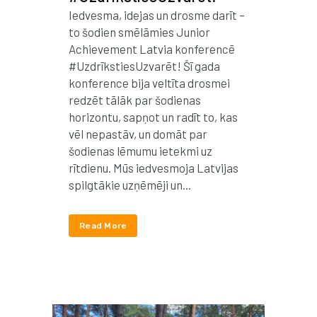
Iedvesma, idejas un drosme darīt –
to šodien smēlāmies Junior
Achievement Latvia konferencē
#UzdrīkstiesUzvarēt! Šī gada
konference bija veltīta drosmei
redzēt tālāk par šodienas
horizontu, sapņot un radīt to, kas
vēl nepastāv, un domāt par
šodienas lēmumu ietekmi uz
rītdienu. Mūs iedvesmoja Latvijas
spilgtākie uzņēmēji un...
Read More