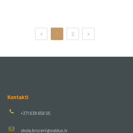
1
2
Kontakti
+371 638 656 05
skola.broceni@saldus.lv