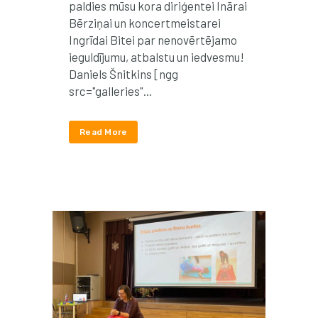
paldies mūsu kora diriģentei Inārai
Bērziņai un koncertmeistarei
Ingrīdai Bitei par nenovērtējamo
ieguldījumu, atbalstu un iedvesmu!
Daniels Šnitkins [ngg
src="galleries"...
Read More