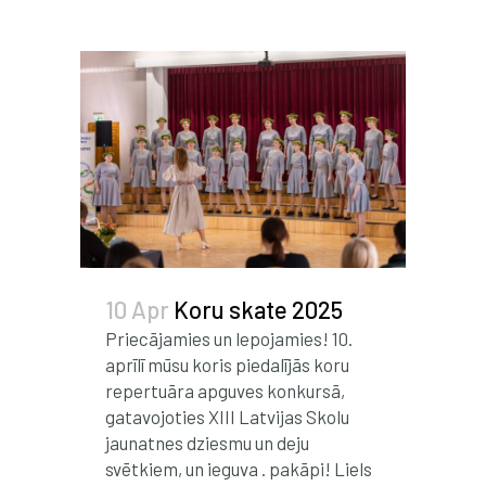
10 Apr
Koru skate 2025
Priecājamies un lepojamies! 10.
aprīlī mūsu koris piedalījās koru
repertuāra apguves konkursā,
gatavojoties XIII Latvijas Skolu
jaunatnes dziesmu un deju
svētkiem, un ieguva . pakāpi! Liels