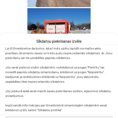
Sīkdatņu piekrišanas izvēle
Lai šī tīmekļvietne darbotos, kā arī mēs spētu izpildīt normatīvo aktu
prasības, tā izmanto savas un trešo pušu nepieciešamās sīkdatnes. Ar Jūsu
piekrišanu var tik uzstādītas papildu sīkdatnes.
Jūs varat piekrist visām sīkdatnēm, noklikšķinot uz pogas “Piekrītu” vai
noraidīt papildu sīkdatņu izmantošanu, klikšķinot uz pogas “Nepiekrītu”.
Gadījumā, ja izvēlēsieties klikšķināt uz “Nepiekrītu”, jūsu datorā tiks
saglabātas tikai nepieciešamās sīkdatnes.
Jūs jebkurā laikā varat mainīt savas piekrišanas izvēles, atjauninot sīkdatņu
iestatījumus.
Iegūt vairāk informācijas par tīmekļvietnē izmantotajām sīkdatnēm varat
klikšķinot uz šīs saites “Sīkdatņu politika”