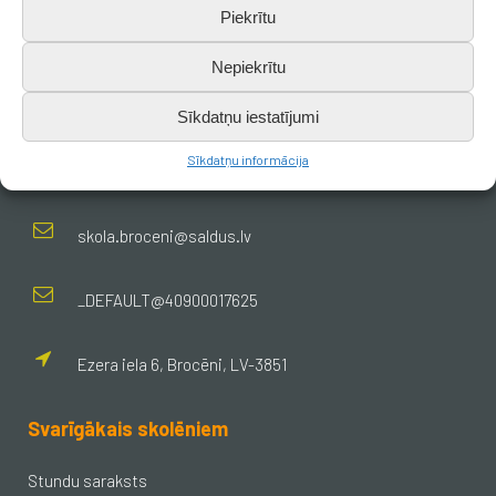
Piekrītu
Nepiekrītu
Kontakti
Sīkdatņu iestatījumi
Sīkdatņu informācija
+371 638 656 05
skola.broceni@saldus.lv
_DEFAULT@40900017625
Ezera iela 6, Brocēni, LV-3851
Svarīgākais skolēniem
Stundu saraksts