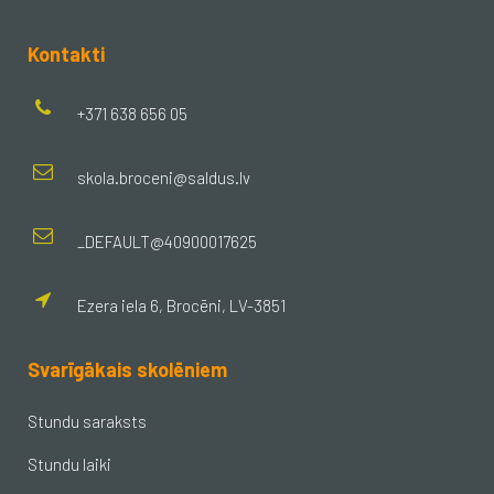
Kontakti
+371 638 656 05
skola.broceni@saldus.lv
_DEFAULT@40900017625
Ezera iela 6, Brocēni, LV-3851
Svarīgākais skolēniem
Stundu saraksts
Stundu laiki