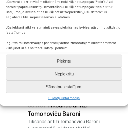
Jūs varat piekrist visām sīkdatnēm, noklikšķinot uz pogas “Piekrītu” vai
noraidīt papildu sīkdatņu izmantošanu, klikšķinot uz pogas “Nepiekrītu”.
Gadījumā, ja izvēlēsieties klikšķināt uz “Nepiekrītu”, jūsu datorā tiks
saglabātas tikai nepieciešamās sīkdatnes.
Jūs jebkurā laikā varat mainīt savas piekrišanas izvēles, atjauninot sīkdatņu
iestatījumus.
Iegūt vairāk informācijas par tīmekļvietnē izmantotajām sīkdatnēm varat
klikšķinot uz šīs saites “Sīkdatņu politika”
Piekrītu
Nepiekrītu
Sīkdatņu iestatījumi
Sīkdatņu informācija
05 Nov
Tikšanās ar Ilzi
Tomonoviču Baroni
Tikšanās ar Ilzi Tomanoviču Baroni
4. novembrī 8. b klases skolēni