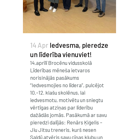
14 Apr
Iedvesma, pieredze
un līderība vienuviet!
14.aprīlī Brocēnu vidusskolā
Līderības mēneša ietvaros
norisinājās pasākums
“Iedvesmojies no līdera”, pulcējot
10.–12. klašu skolēnus, lai
iedvesmotu, motivētu un sniegtu
vērtīgas atziņas par līderību
dažādās jomās. Pasākumā ar savu
pieredzi dalījās: Renārs Ķiģelis –
Jiu Jitsu treneris, kurš nesen
Saldū atvēris savu cīņas klubu un