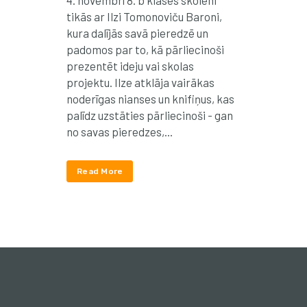
tikās ar Ilzi Tomonoviču Baroni,
kura dalījās savā pieredzē un
padomos par to, kā pārliecinoši
prezentēt ideju vai skolas
projektu. Ilze atklāja vairākas
noderīgas nianses un knifiņus, kas
palīdz uzstāties pārliecinoši - gan
no savas pieredzes,...
Read More