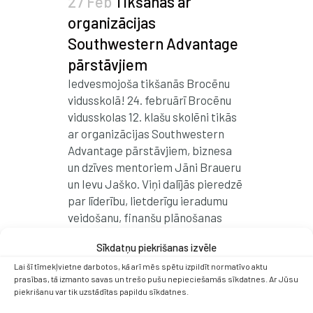
27 Feb
Tikšanās ar
organizācijas
Southwestern Advantage
pārstāvjiem
Iedvesmojoša tikšanās Brocēnu
vidusskolā! 24. februārī Brocēnu
vidusskolas 12. klašu skolēni tikās
ar organizācijas Southwestern
Advantage pārstāvjiem, biznesa
un dzīves mentoriem Jāni Braueru
un Ievu Jaško. Viņi dalījās pieredzē
par līderību, lietderīgu ieradumu
veidošanu, finanšu plānošanas
nozīmi un drosmi izmantot
Sīkdatņu piekrišanas izvēle
iespējas starptautiskā vidē.
Tikšanās cieši sasaucās ar...
Lai šī tīmekļvietne darbotos, kā arī mēs spētu izpildīt normatīvo aktu
prasības, tā izmanto savas un trešo pušu nepieciešamās sīkdatnes. Ar Jūsu
piekrišanu var tik uzstādītas papildu sīkdatnes.
Read More