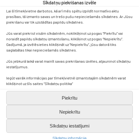
Sīkdatņu piekrišanas izvēle
Lai šī tīmekļvietne darbotos, kā arī mēs spētu izpildīt normatīvo aktu
prasības, tā izmanto savas un trešo pušu nepieciešamās sīkdatnes. Ar Jūsu
piekrišanu var tik uzstādītas papildu sīkdatnes.
Jūs varat piekrist visām sīkdatnēm, noklikšķinot uz pogas “Piekrītu” vai
noraidīt papildu sīkdatņu izmantošanu, klikšķinot uz pogas “Nepiekrītu”.
Gadījumā, ja izvēlēsieties klikšķināt uz “Nepiekrītu”, jūsu datorā tiks
saglabātas tikai nepieciešamās sīkdatnes.
Jūs jebkurā laikā varat mainīt savas piekrišanas izvēles, atjauninot sīkdatņu
iestatījumus.
Kontakti
Iegūt vairāk informācijas par tīmekļvietnē izmantotajām sīkdatnēm varat
klikšķinot uz šīs saites “Sīkdatņu politika”
+371 638 656 05
Piekrītu
Nepiekrītu
skola.broceni@saldus.lv
Sīkdatņu iestatījumi
_DEFAULT@40900017625
Sīkdatņu informācija