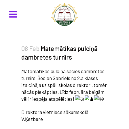
08 Feb
Matemātikas pulciņā
dambretes turnīrs
Matemātikas pulciņā sācies dambretes
turnīrs. Šodien Gabriels no 2.a klases
izaicināja uz spēli skolas direktori, tomēr
nācās piekāpties. Līdz februāra beigām
vēl ir iespēja atspēlēties!
Direktora vietniece sākumskolā
V.Ķezbere