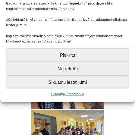
Gadījumā, ja izvēlēsieties klikšķināt uz “Nepiekrītu”, jūsu datorā tiks
saglabātas tikai nepieciešamās sīkdatnes.
Jūs jebkurā laikā varat mainīt savas piekrišanas izvēles, atjauninot sīkdatņu
iestatījumus.
Iegūt vairāk informācijas par tīmekļvietnē izmantotajām sīkdatnēm varat
klikšķinot uz šīs saites “Sīkdatņu politika”
Piekrītu
Nepiekrītu
Sīkdatņu iestatījumi
Sīkdatņu informācija