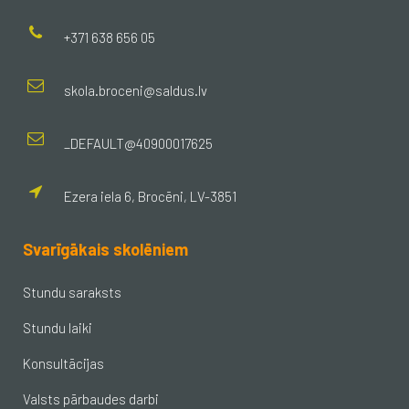
+371 638 656 05
skola.broceni@saldus.lv
_DEFAULT@40900017625
Ezera iela 6, Brocēni, LV-3851
Svarīgākais skolēniem
Stundu saraksts
Stundu laiki
Konsultācijas
Valsts pārbaudes darbi