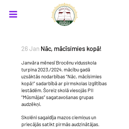
26 Jan
Nāc, mācīsimies kopā!
Janvāra mēnesī Brocēnu vidusskola
turpina 2023./2024. mācību gadā
uzsāktās nodarbības “Nāc, mācīsimies
kopā!” sadarbībā ar pirmskolas izglītības
iestādēm. Šoreiz skolā viesojās PII
“Mūsmājas” sagatavošanas grupas
audzēkņi.
Skolēni sagaidīja mazos ciemiņus un
priecājās satikt pirmās audzinātājas.