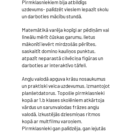
Pirmklasniekiem bija atbildīgs
uzdevums- palīdzēt viesiem iepazīt skolu
un darboties mācību stundā.
Matemātikā varēja kopīgi ar pēdiņām vai
lineālu mērīt čūskas garumu, lietus
mākonītī ievērt mirdzošās pērlītes,
saskaitīt domino kauliņos punktus,
atpazīt neparastā cilvēciņa figūras un
darboties ar interaktīvo tāfeli.
Angļu valodā apguva krāsu nosaukumus
un praktiski veica uzdevumus, izmantojot
planšetdatorus. Topošie pirmklasnieki
kopā ar 1.b klases skolēniem atkārtoja
vārdus un sarunvalodas frāzes angļu
valodā, izkustējās dziesmiņas ritmos
kopā ar multfilmu varoņiem.
Pirmklasnieki gan palīdzēja, gan iejutās