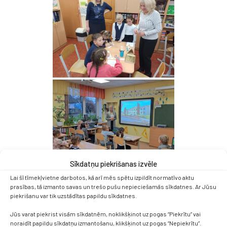
Sīkdatņu piekrišanas izvēle
Lai šī tīmekļvietne darbotos, kā arī mēs spētu izpildīt normatīvo aktu
prasības, tā izmanto savas un trešo pušu nepieciešamās sīkdatnes. Ar Jūsu
piekrišanu var tik uzstādītas papildu sīkdatnes.
Jūs varat piekrist visām sīkdatnēm, noklikšķinot uz pogas “Piekrītu” vai
noraidīt papildu sīkdatņu izmantošanu, klikšķinot uz pogas “Nepiekrītu”.