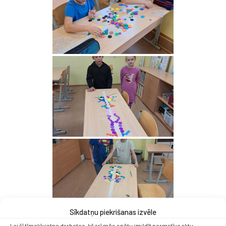
Sīkdatņu piekrišanas izvēle
Lai šī tīmekļvietne darbotos, kā arī mēs spētu izpildīt normatīvo aktu