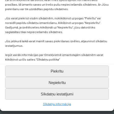
prasības, tā izmanto savas un trešo pušu nepieciešamās sīkdatnes. Ar Jūsu
piekrišanu var tik uzstādītas papildu sīkdatnes.
Jūs varat piekrist visām sīkdatnēm, noklikšķinot uz pogas “Piekrītu” vai
noraidīt papildu sīkdatņu izmantošanu, klikšķinot uz pogas “Nepiekrītu”.
Gadījumā, ja izvēlēsieties klikšķināt uz “Nepiekrītu”, jūsu datorā tiks
saglabātas tikai nepieciešamās sīkdatnes.
Jūs jebkurā laikā varat mainīt savas piekrišanas izvēles, atjauninot sīkdatņu
Kontakti
iestatījumus.
Iegūt vairāk informācijas par tīmekļvietnē izmantotajām sīkdatnēm varat
klikšķinot uz šīs saites “Sīkdatņu politika”
+371 638 656 05
Piekrītu
skola.broceni@saldus.lv
Nepiekrītu
_DEFAULT@40900017625
Sīkdatņu iestatījumi
Ezera iela 6, Brocēni, LV-3851
Sīkdatņu informācija