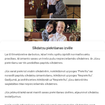
Sīkdatņu piekrišanas izvēle
Lai šī tīmekļvietne darbotos, kā arī mēs spētu izpildīt normatīvo aktu
prasības, tā izmanto savas un trešo pušu nepieciešamās sīkdatnes. Ar Jūsu
piekrišanu var tik uzstādītas papildu sīkdatnes.
Jūs varat piekrist visām sīkdatnēm, noklikšķinot uz pogas “Piekrītu” vai
noraidīt papildu sīkdatņu izmantošanu, klikšķinot uz pogas “Nepiekrītu”.
Gadījumā, ja izvēlēsieties klikšķināt uz “Nepiekrītu”, jūsu datorā tiks
saglabātas tikai nepieciešamās sīkdatnes.
Jūs jebkurā laikā varat mainīt savas piekrišanas izvēles, atjauninot sīkdatņu
iestatījumus.
Iegūt vairāk informācijas par tīmekļvietnē izmantotajām sīkdatnēm varat