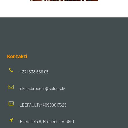
Kontakti
+371 638 656 05
skola.broceni@saldus.lv
_DEFAULT@40900017625
Ezera iela 6, Brocēni, LV-3851