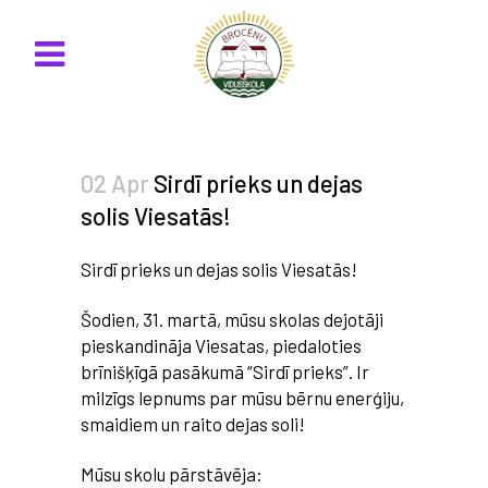
02 Apr
Sirdī prieks un dejas
solis Viesatās!
Sirdī prieks un dejas solis Viesatās!
Šodien, 31. martā, mūsu skolas dejotāji
pieskandināja Viesatas, piedaloties
brīnišķīgā pasākumā “Sirdī prieks”. Ir
milzīgs lepnums par mūsu bērnu enerģiju,
smaidiem un raito dejas soli!
Mūsu skolu pārstāvēja: