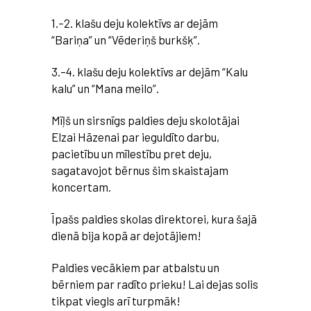
1.–2. klašu deju kolektīvs ar dejām
“Bariņa” un “Vēderiņš burkšķ”.
3.–4. klašu deju kolektīvs ar dejām “Kalu
kalu” un “Mana meilo”.
Mīļš un sirsnīgs paldies deju skolotājai
Elzai Hāzenai par ieguldīto darbu,
pacietību un mīlestību pret deju,
sagatavojot bērnus šim skaistajam
koncertam.
Īpašs paldies skolas direktorei, kura šajā
dienā bija kopā ar dejotājiem!
Paldies vecākiem par atbalstu un
bērniem par radīto prieku! Lai dejas solis
tikpat viegls arī turpmāk!