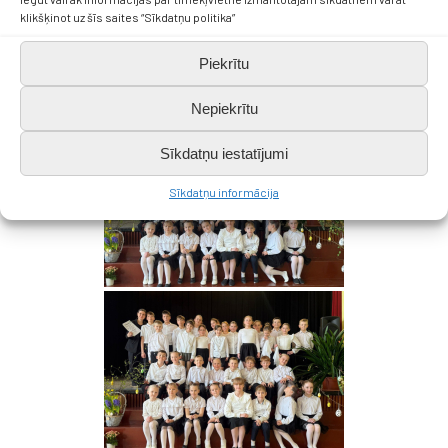
klikšķinot uz šīs saites “Sīkdatņu politika”
Piekrītu
Nepiekrītu
Sīkdatņu iestatījumi
Sīkdatņu informācija