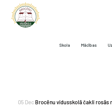
Skola
Mācības
U
05 Dec
Brocēnu vidusskolā čakli rosās 