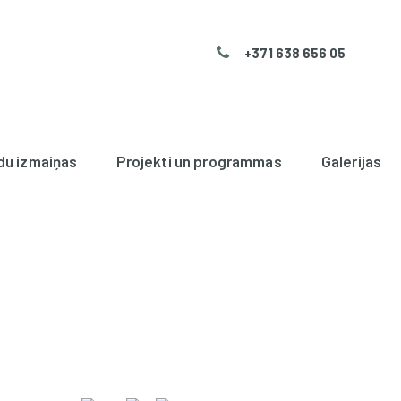
+371 638 656 05
du izmaiņas
Projekti un programmas
Galerijas