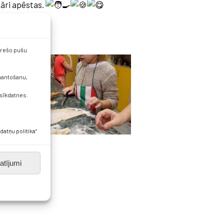
kāri apēstas.
 trešo pušu
zmantošanu,
 sīkdatnes.
datņu politika”
atījumi