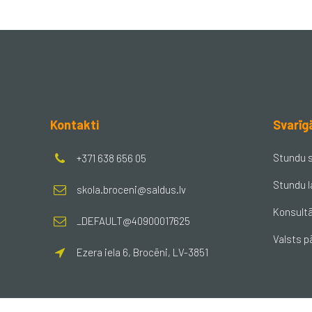
Kontakti
Svarīg
Stundu 
+371 638 656 05
Stundu l
skola.broceni@saldus.lv
Konsultā
_DEFAULT@40900017625
Valsts p
Ezera iela 6, Brocēni, LV-3851