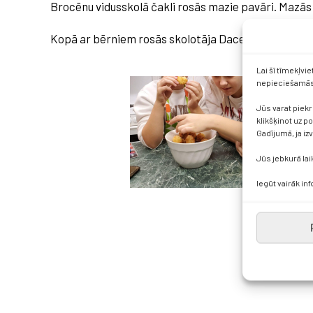
Brocēnu vidusskolā čakli rosās mazie pavāri. Mazās
Kopā ar bērniem rosās skolotāja Dace Nīmane.
Lai šī tīmekļvi
nepieciešamās 
Jūs varat piekr
klikšķinot uz p
Gadījumā, ja iz
Jūs jebkurā lai
Iegūt vairāk in