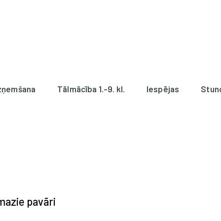
zņemšana
Tālmācība 1.-9. kl.
Iespējas
Stun
mazie pavāri