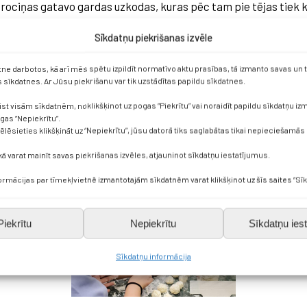
 rociņas gatavo gardas uzkodas, kuras pēc tam pie tējas tiek 
Sīkdatņu piekrišanas izvēle
etne darbotos, kā arī mēs spētu izpildīt normatīvo aktu prasības, tā izmanto savas un
sīkdatnes. Ar Jūsu piekrišanu var tik uzstādītas papildu sīkdatnes.
ist visām sīkdatnēm, noklikšķinot uz pogas “Piekrītu” vai noraidīt papildu sīkdatņu i
ogas “Nepiekrītu”.
vēlēsieties klikšķināt uz “Nepiekrītu”, jūsu datorā tiks saglabātas tikai nepieciešamās
kā varat mainīt savas piekrišanas izvēles, atjauninot sīkdatņu iestatījumus.
formācijas par tīmekļvietnē izmantotajām sīkdatnēm varat klikšķinot uz šīs saites “Sīk
Piekrītu
Nepiekrītu
Sīkdatņu iest
Sīkdatņu informācija