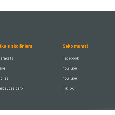
ākais skolēniem
Seko mums!
saraksts
Facebook
aiki
YouTube
cijas
YouTube
ārbaudes darbi
TikTok